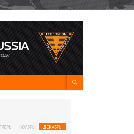
USSIA
оду.
ТЯБРЬ
НОЯБРЬ
ДЕКАБРЬ
ЯНВАРЬ
ФЕВРАЛЬ
МАРТ