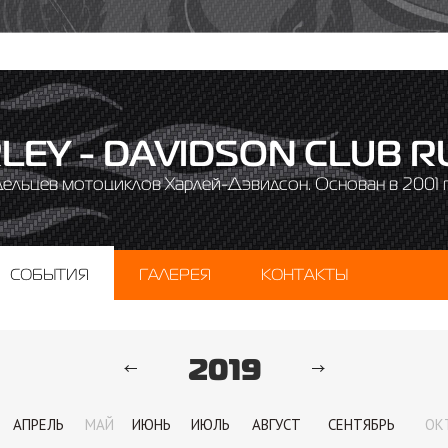
LEY - DAVIDSON CLUB R
дельцев мотоциклов Харлей-Дэвидсон. Основан в 2001 г
СОБЫТИЯ
ГАЛЕРЕЯ
КОНТАКТЫ
2019
АПРЕЛЬ
МАЙ
ИЮНЬ
ИЮЛЬ
АВГУСТ
СЕНТЯБРЬ
ОК