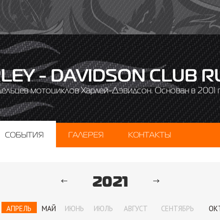
LEY - DAVIDSON CLUB R
дельцев мотоциклов Харлей-Дэвидсон. Основан в 2001 г
СОБЫТИЯ
ГАЛЕРЕЯ
КОНТАКТЫ
2021
АПРЕЛЬ
МАЙ
ИЮНЬ
ИЮЛЬ
АВГУСТ
СЕНТЯБРЬ
ОК