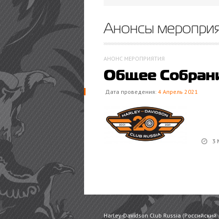
Анонсы меропри
АНОНС МЕРОПРИЯТИЯ
Общее Собран
Дата проведения:
4 Апрель 2021
3 
Harley-Davidson Club Russia (Российский