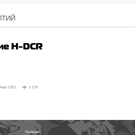
ятий
ие H-DCR
Март 2021
1 235
Главная