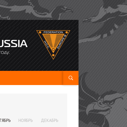
USSIA
оду.
ТЯБРЬ
НОЯБРЬ
ДЕКАБРЬ
ЯНВАРЬ
ФЕВРАЛЬ
МАРТ